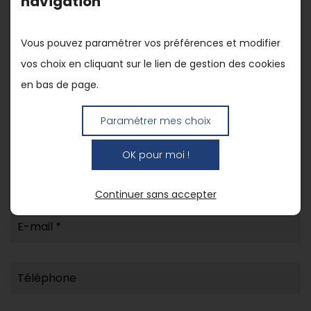
navigation
les meilleurs délais.
Vous pouvez paramétrer vos préférences et modifier
vos choix en cliquant sur le lien de gestion des cookies
Civilité
en bas de page.
Paramétrer mes choix
Nom
OK pour moi !
Prénom
Continuer sans accepter
E-mail *
Téléphone